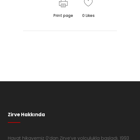
Print page
0
Likes
Zirve Hakkında
Hayat hikayemiz 0’dan Zirve’ye yolculukla başladı. 1993