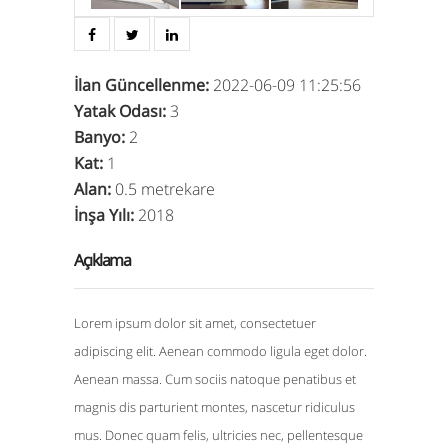
İlan Güncellenme
:
2022-06-09 11:25:56
Yatak Odası
:
3
Banyo
:
2
Kat
:
1
Alan
:
0.5 metrekare
İnşa Yılı
:
2018
Açıklama
Lorem ipsum dolor sit amet, consectetuer
adipiscing elit. Aenean commodo ligula eget dolor.
Aenean massa. Cum sociis natoque penatibus et
magnis dis parturient montes, nascetur ridiculus
mus. Donec quam felis, ultricies nec, pellentesque