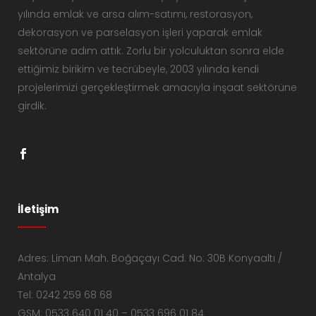
yılında emlak ve arsa alım-satımı, restorasyon,
dekorasyon ve parselasyon işleri yaparak emlak
sektörüne adım attık. Zorlu bir yolculuktan sonra elde
ettiğimiz birikim ve tecrübeyle, 2003 yılında kendi
projelerimizi gerçekleştirmek amacıyla inşaat sektörüne
girdik.
İletişim
Adres: Liman Mah. Boğaçayı Cad. No: 30B Konyaaltı /
Antalya
Tel: 0242 259 68 68
GSM: 0533 640 01 40 – 0533 696 01 84