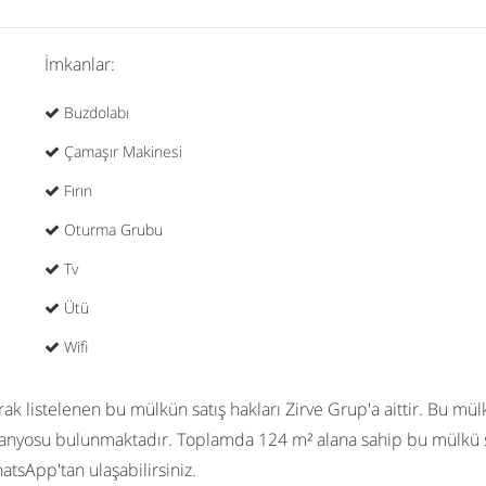
İmkanlar:
Buzdolabı
Çamaşır Makinesi
Fırın
Oturma Grubu
Tv
Ütü
Wifi
ak listelenen bu mülkün satış hakları Zirve Grup'a aittir. Bu mülkü
banyosu bulunmaktadır. Toplamda 124 m² alana sahip bu mülkü 
atsApp'tan ulaşabilirsiniz.