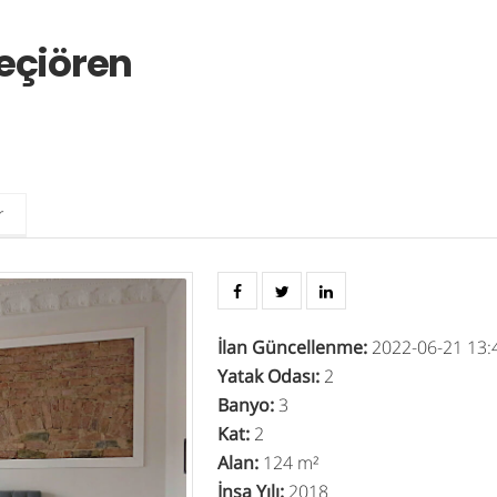
Keçiören
r
İlan Güncellenme
:
2022-06-21 13:
Yatak Odası
:
2
Banyo
:
3
Kat
:
2
Alan
:
124 m²
İnşa Yılı
:
2018