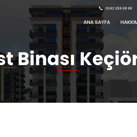
0242 259 68 68
ANA SAYFA
HAKKI
st Binası Keçiö