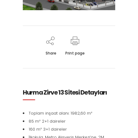
Share
Print page
Hurma Zirve 13 Sitesi Detayları
Toplam inşaat alanı: 1982,60 m²
85 m² 2+1 daireler
160 m² 3+1 daireler
İlkokula, Metro Alışveriş Merkezi’ne, 2M