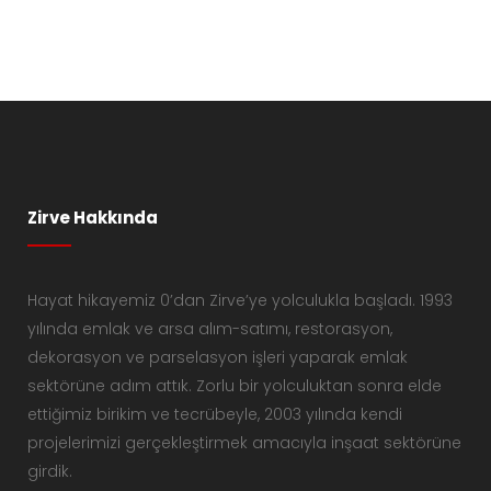
Zirve Hakkında
Hayat hikayemiz 0’dan Zirve’ye yolculukla başladı. 1993
yılında emlak ve arsa alım-satımı, restorasyon,
dekorasyon ve parselasyon işleri yaparak emlak
sektörüne adım attık. Zorlu bir yolculuktan sonra elde
ettiğimiz birikim ve tecrübeyle, 2003 yılında kendi
projelerimizi gerçekleştirmek amacıyla inşaat sektörüne
girdik.