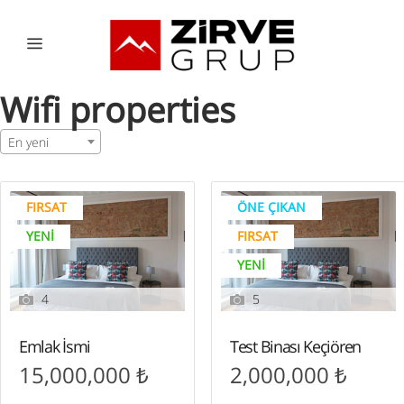
Wifi properties
En yeni
FIRSAT
ÖNE ÇIKAN
YENI
FIRSAT
YENI
4
5
Emlak İsmi
Test Binası Keçiören
15,000,000 ₺
2,000,000 ₺