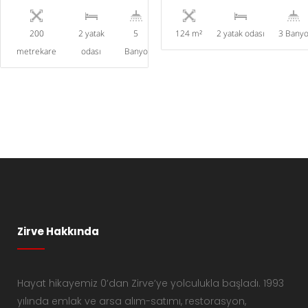
200
2 yatak
5
124 m²
2 yatak odası
3 Bany
metrekare
odası
Banyo
Zirve Hakkında
Hayat hikayemiz 0’dan Zirve’ye yolculukla başladı. 1993
yılında emlak ve arsa alım-satımı, restorasyon,