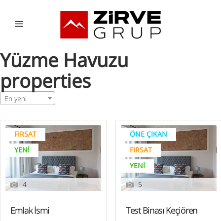
Yüzme Havuzu
properties
En yeni
FIRSAT
ÖNE ÇIKAN
YENI
FIRSAT
YENI
4
5
Emlak İsmi
Test Binası Keçiören